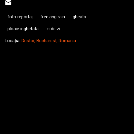
foto reportaj
freezing rain
gheata
ploaie inghetata
zi de zi
Locația:
Dristor, Bucharest, Romania
C
o
m
e
n
t
a
r
i
i