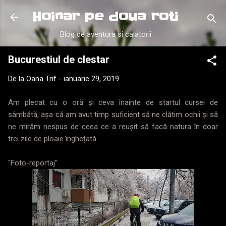
Treceți la conținutul principal
Hoinar pe doua roti
Blog de aventura si calatorii
Bucurestiul de clestar
De la
Oana Trif
-
ianuarie 29, 2019
Am plecat cu o oră și ceva înainte de startul cursei de
sâmbătă, așa că am avut timp suficient să ne clătim ochii și să
ne mirăm nespus de ceea ce a reușit să facă natura în doar
trei zile de ploaie înghețată.
"Foto-reportaj"