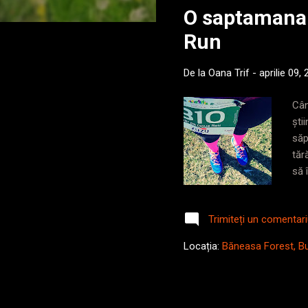
O saptamana 
t
ă
Run
r
i
De la
Oana Trif
-
aprilie 09,
Cân
ști
săp
tăr
să 
umb
wee
Trimiteți un comentar
cât
ach
Locația:
Băneasa Forest, B
lun
am .