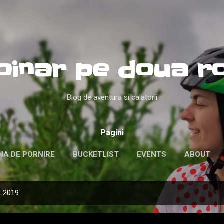
Treceți la conținutul principal
oinar pe doua ro
Blog de aventura si calatorii
Pagini
NA DE PORNIRE
BUCKETLIST
EVENTS
ABOUT
e, 2019