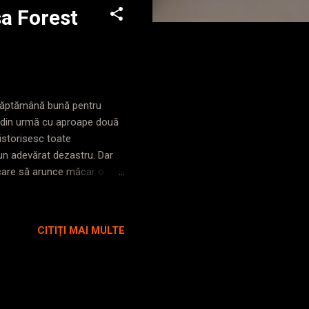
a Forest
 o săptămână bună pentru
ile din urmă cu aproape două
istorisesc toate
 un adevărat dezastru. Dar
 care să arunce măcar o
zi de pauză după un
nițică diferență de nivel,
ară lezare a tendonului
CITIȚI MAI MULTE
care am străbătut o mult prea
re a oaselor obosite. Marți