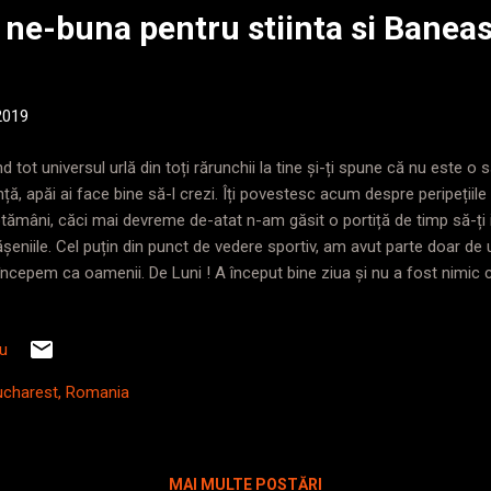
ne-buna pentru stiinta si Baneas
 2019
d tot universul urlă din toți rărunchii la tine și-ți spune că nu este
ință, apăi ai face bine să-l crezi. Îți povestesc acum despre peripeți
tămâni, căci mai devreme de-atat n-am găsit o portiță de timp să-ți 
ășeniile. Cel puțin din punct de vedere sportiv, am avut parte doar de
începem ca oamenii. De Luni ! A început bine ziua și nu a fost nimic
ră de îndoială asupra a tot ce îmi propusesem că am de făcut. Era 
kend cu peste șaizeci de kilometri merși prin zona lacului Vidraru, cu 
iu
 să mă aleg cu o urmă de febră musculară în zona fesierilor și o ușo
ilian stâng, și asta doar din pricina bocancilor inflexibili, alături de 
ucharest, Romania
gă distanță pe asfalt. Și cam atât. Luni a fost de relaxare și recupera
..
MAI MULTE POSTĂRI