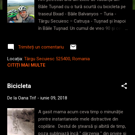
i
Băile Tușnad cu o tură scurtă cu bicicleta pe
traseul Bixad - Băile Balvanyos – Turia -
Târgu Secuiesc – Catrușa - Tușnad și înapoi
în Băile Tușnad. Un cumul de vreo 90 și ceva
de kilometri și o diferență de nivel de nu mai
mult de 700 de metri. Sinceră să fiu abia
Trimiteți un comentariu
așteptam plimbarea asta, chiar dacă
prognoza meteo se anunța a fi mai degrabă
Locația:
Târgu Secuiesc 525400, Romania
neprietenoasă decât bună cu biciclistul de
CITIȚI MAI MULTE
ocazie, dar am zis că dacă tot suntem aici,
să ne încercăm norocul. Atâta timp cât nu ne
Bicicleta
prinde ploaia severă cu tunete și fulgere
undeva pe sus, expuși la trăznet și alte
De la
Oana Trif
-
iunie 09, 2018
grozăvii, totul va fi bine ( da, am grijă la
trăznet.. ). După un mic dejun consistent am
A gasit mama acum ceva timp o minunăție
purces la drum, iar până în Bixad și pe toată
printre instantaneele mele distractive din
lungimea localității am mers întins, chiar
copilărie. Destul de ștearsă și albită de timp,
dacă era deal. Ei bine, imediat ce s-a
poza subliniază încă " dârzenia " din privire și