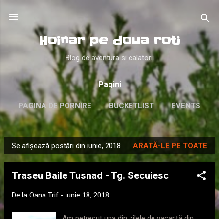
Treceți la conținutul principal
Hoinar pe doua roti
Blog de aventura si calatorii
Pagini
PAGINA DE PORNIRE
BUCKETLIST
EVENTS
ABOUT
MAI MULTE…
LIKE
Se afișează postări din iunie, 2018
ARATĂ-LE PE TOATE
P
o
Traseu Baile Tusnad - Tg. Secuiesc
s
t
De la
Oana Trif
-
iunie 18, 2018
ă
r
Am petrecut una din zilele de vacanță din