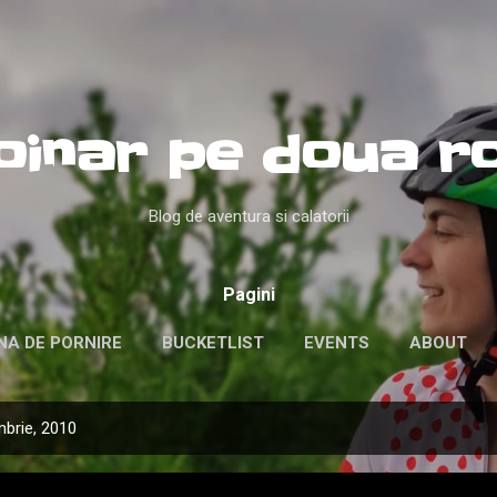
Treceți la conținutul principal
oinar pe doua ro
Blog de aventura si calatorii
Pagini
NA DE PORNIRE
BUCKETLIST
EVENTS
ABOUT
mbrie, 2010