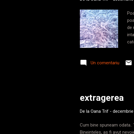
Poa
poa
de 
int
cat
ca 
luc
Un comentariu
pot
anu
ide
extragerea
De la
Oana Trif
-
decembrie
Cum bine spuneam odata.. " m
Bineinteles, as fi avut nev