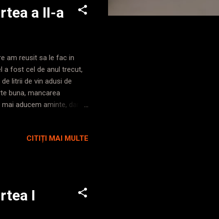
tea a II-a
e am reusit sa le fac in
 a fost cel de anul trecut,
e litrii de vin adusi de
oarte buna, mancarea
ne mai aducem aminte, dar
lcoma in fundal si puzderie
gonna go, I guess she's got
CITIȚI MAI MULTE
ve been living next door to
 si momentul in care Alina in
rtea I