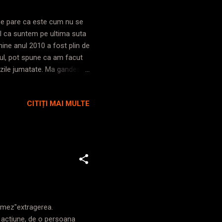
i se pare ca este cum nu se
ul ca suntem pe ultima suta
ine anul 2010 a fost plin de
cul, pot spune ca am facut
 zile jumatate. Ma gandesc
termin o gramada din
 decat m-as putea gandi ca
CITIȚI MAI MULTE
oarecum lesne de inteles -
 - o da! Andrei a venit cu
uni reduse. M-a intr...
ilmez"extragerea.
a actiune, de o persoana