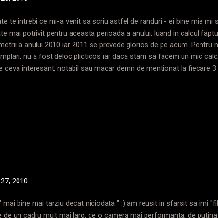
te te intrebi ce mi-a venit sa scriu astfel de randuri - ei bine mie m
te mai potrivit pentru aceasta perioada a anului, luand in calcul fapt
metrii a anului 2010 iar 2011 se prevede glorios de pe acum. Pentru m
amplari, nu a fost deloc plicticos iar daca stam sa facem un mic cal
e ceva interesant, notabil sau macar demn de mentionat la fiecare 3
2011 ma va astepta cu bratele deschise, ma va ajuta sa reusesc sa 
rurile pe care le-am inceput de anul acesta si sa incep si mai multe
 face. Am inceput cu luna decembrie a anului trecut, dintr-un motiv 
l in curs nu s-a finalizat inca :). 1. mi-am luat primul televizor notabil
ea " mutantulu i " care troneaza in mijlocul camerei noastre de dimensi
 27, 2010
ai bine mai tarziu decat niciodata " :) am reusit in sfarsit sa imi "f
oie de un cadru mult mai larg, de o camera mai performanta, de putin