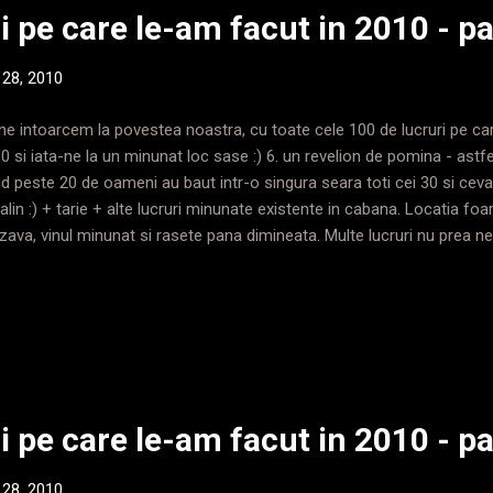
i pe care le-am facut in 2010 - par
 28, 2010
ne intoarcem la povestea noastra, cu toate cele 100 de lucruri pe car
0 si iata-ne la un minunat loc sase :) 6. un revelion de pomina - astfel
d peste 20 de oameni au baut intr-o singura seara toti cei 30 si ceva d
alin :) + tarie + alte lucruri minunate existente in cabana. Locatia f
zava, vinul minunat si rasete pana dimineata. Multe lucruri nu prea 
usi ceea ce a ramas este memorabil - melodia celor de la Smokie mo
oameni cantand " Oh, I don't know why she's leaving, Or where she's 
 reasons, But I just don't want to know, 'Cos for twenty-four years I'
na. ALINA! who the fuck is ALINA!! " :))))))) de asemenea epic a fost
ne si oase a coborat de la etaj, cu ochii bulbucati de som...
i pe care le-am facut in 2010 - pa
 28, 2010