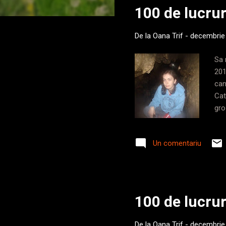
100 de lucrur
t
ă
De la
Oana Trif
-
decembrie
r
i
Sa 
201
can
Cat
gro
tot
de 
Un comentariu
her
Ali
car
100 de lucrur
De la
Oana Trif
-
decembrie