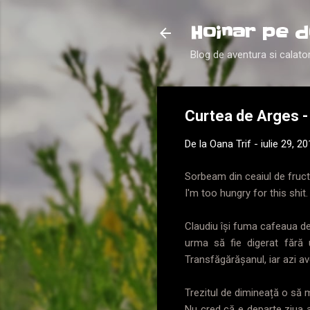
Hoinar pe d
Blog de aventura si calator
Curtea de Arges -
De la
Oana Trif
-
iulie 29, 2
Sorbeam din ceaiul de fruct
I'm too hungry for this shit.
Claudiu își fuma cafeaua d
urma să fie digerat fără
Transfăgărășanul, iar azi a
Trezitul de dimineață o să 
Nu cred că e departe ziua ai