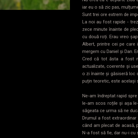
iar eu o să zic pas, mulțum
Sunt trei ore extrem de impor
La noi au fost rapide - trez
zece minute înainte de pleca
cu două roți. Erau vreo șapte
Albert, printre cei pe care
mergem cu Daniel și Dan. E
Cred că tot ăsta a fost 
actualizate, coerente și user
o zi înainte și găsiseră loc 
puțin teoretic, este același 
Ne-am îndreptat rapid spre 
le-am scos roțile și așa le
săgeata ce urma să ne ducă
Drumul a fost extraordinar 
când am plecat de acasă, p
N-a fost să fie, dar nu-i cu