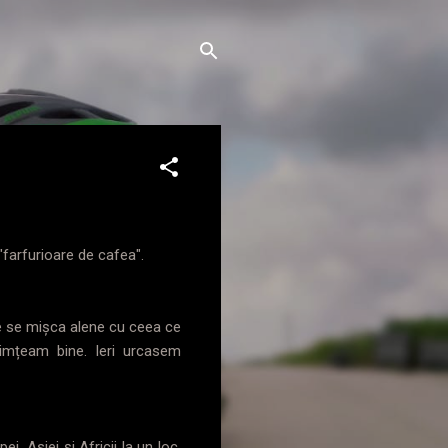
"farfurioare de cafea".
e se mișca alene cu ceea ce
imțeam bine. Ieri urcasem
, Asiei și Africii la un loc,