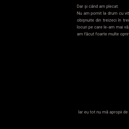
Dar și când am plecat.
Nu am pornit la drum cu vi
obișnuite din treizeci în tr
locuri pe care le-am mai văz
am făcut foarte multe opriri,
Iar eu tot nu mă apropii de 