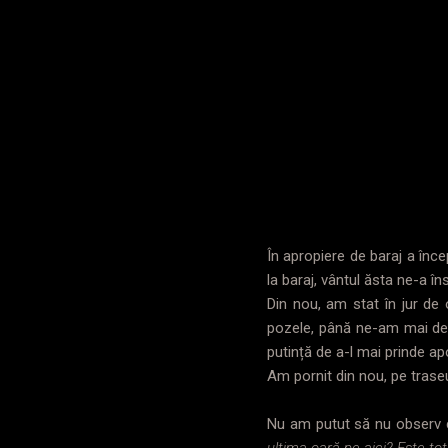
În apropiere de baraj a înc
la baraj, vântul ăsta ne-a î
Din nou, am stat în jur d
pozele, până ne-am mai dezm
putință de a-l mai prinde apo
Am pornit din nou, pe traseu
Nu am putut să nu observ c
ultima oară pe aici? Este totu