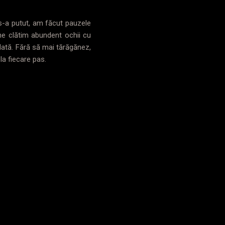
s-a putut, am făcut pauzele
ă ne clătim abundent ochii cu
 dată. Fără să mai tărăgănez,
 la fiecare pas.