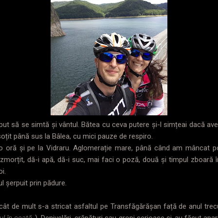
eput să se simtă și vântul. Bătea cu ceva putere și-l simțeai dacă av
nsoțit până sus la Bâlea, cu mici pauze de respiro.
e o oră și pe la Vidraru. Aglomerație mare, până când am mâncat 
orțit, dă-i apă, dă-i suc, mai faci o poză, două și timpul zboară î
i.
l șerpuit prin pădure.
ât de mult s-a stricat asfaltul pe Transfăgărășan față de anul trec
l în ceață..
). Denivelări, crăpături sau gropi serioase și-au făcut apari