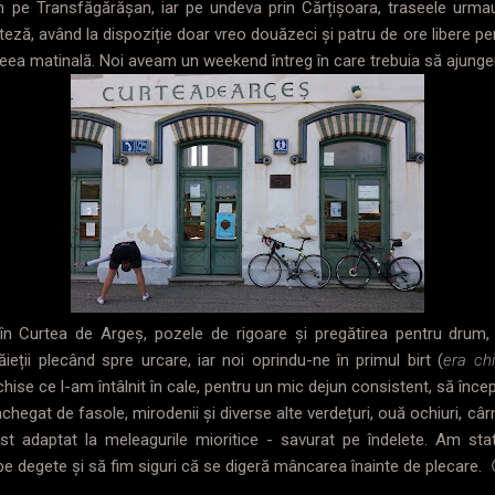
 pe Transfăgărășan, iar pe undeva prin Cărțișoara, traseele urmau
iteză, având la dispoziție doar vreo douăzeci și patru de ore libere pe
ceea matinală. Noi aveam un weekend întreg în care trebuia să ajung
în Curtea de Argeș, pozele de rigoare și pregătirea pentru drum
eții plecând spre urcare, iar noi oprindu-ne în primul birt (
era ch
chise ce l-am întâlnit în cale, pentru un mic dejun consistent, să încep
hegat de fasole, mirodenii și diverse alte verdețuri, ouă ochiuri, câr
st adaptat la meleagurile mioritice - savurat pe îndelete. Am stat
pe degete și să fim siguri că se digeră mâncarea înainte de plecare. 