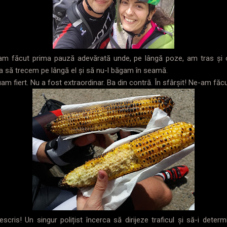
u am făcut prima pauză adevărată unde, pe lângă poze, am tras și 
a să trecem pe lângă el și să nu-l băgam în seamă.
 luam fiert. Nu a fost extraordinar. Ba din contră. În sfârșit! Ne-am fă
scris! Un singur polițist încerca să dirijeze traficul și să-i deter