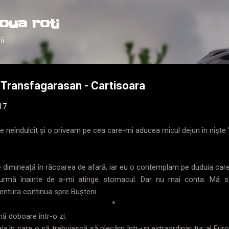
Treceți la conținutul principal
oua roti
ii
 Transfagarasan - Cartisoara
017
e neîndulcit și o priveam pe cea care-mi aducea micul dejun în niște 
e dimineață în răcoarea de afară, iar eu o contemplam pe duduia car
 urmă înainte de a-mi atinge stomacul. Dar nu mai conta. Mă s
ventura continua spre Bușteni.
*
mă doboare într-o zi.
a în care o să trebuiască să plecăm într-un extraordinar tur al Europei