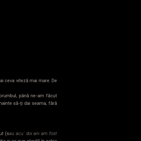
eai ceva viteză mai mare. De
porumbul, până ne-am făcut
nainte să-ți dai seama, fără
ut (s
au acu` doi ani am fost
ția și se pun stavilă în calea