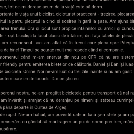
esc, tot ce-mi doresc acum de la viață este să dorm.
tante în viața unui biciclist, cicloturist practicant - trezirea, plecare
itul la patru, plecatul la cinci și sosirea în gară la șase. Am ajuns 
rea trenului. Ora și locul sunt propice întâlnirilor cu amicii și cuno
 - opt bicicliști la locul clasic de întâlnire, din fața tabelei de plecă
 i-am recunoscut.. aici am aflat că în trenul care pleca spre Pite
ra de bine! Timpul se scurge mult mai repede când ai companie.
momentul când m-am enervat din nou pe CFR că nu are sisteme 
 friendly pentru emiterea biletelor de călătorie. Daniel și Dan își luas
de bicicletă. Online. Noi ne-am luat cu trei zile înainte și nu am găsit
sistem care emite locurile. Dar ce știu eu.
peronul nostru, ne-am pregătit bicicletele pentru transport că na! nu
-am învârtit și aranjat că nu deranjau pe nimeni și stăteau cumințe
 până departe în Curtea de Argeș.
de rapid. Ne-am hăhăit, am povestit câte în lună și-n stele și am pus
orniserăm cu gândul să mai tragem un pui de somn prin tren, măca
 supărare.