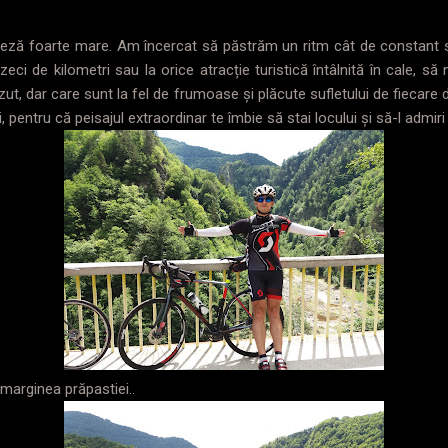
teză foarte mare. Am încercat să păstrăm un ritm cât de constant 
eizeci de kilometri sau la orice atracție turistică întâlnită în cale, s
ut, dar care sunt la fel de frumoase și plăcute sufletului de fiecare
 pentru că peisajul extraordinar te îmbie să stai locului și să-l admiri
marginea prăpastiei..