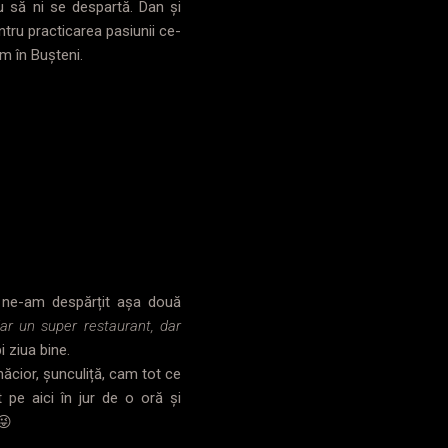
 să ni se despartă. Dan și
ntru practicarea pasiunii ce-
em în Bușteni.
, ne-am despărțit așa două
iar un super restaurant, dar
i ziua bine.
năcior, șunculiță, cam tot ce
 pe aici în jur de o oră și
😜