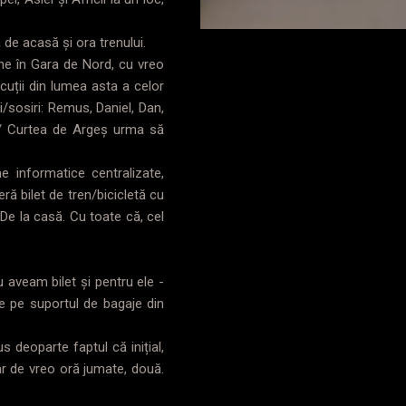
a de acasă și ora trenului.
bine în Gara de Nord, cu vreo
scuții din lumea asta a celor
ri/sosiri: Remus, Daniel, Dan,
ști/ Curtea de Argeș urma să
informatice centralizate,
eră bilet de tren/bicicletă cu
. De la casă. Cu toate că, cel
 aveam bilet și pentru ele -
le pe suportul de bagaje din
 deoparte faptul că inițial,
r de vreo oră jumate, două.