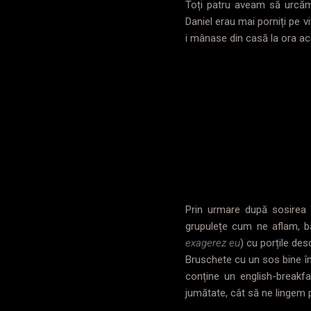
Toți patru aveam să urcăm
Daniel erau mai porniți pe v
i mânase din casă la ora a
Prin urmare după sosirea 
grupulețe cum ne aflam, băi
exagerez eu
) cu porțile des
Bruschete cu un sos bine înc
conține un english-breakfa
jumătate, cât să ne lingem 