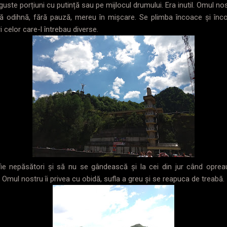
nguste porțiuni cu putință sau pe mijlocul drumului. Era inutil. Omul n
ră odihnă, fără pauză, mereu în mișcare. Se plimba încoace și încol
i celor care-l întrebau diverse.
 fie nepăsători și să nu se gândească și la cei din jur când oprea
. Omul nostru îi privea cu obidă, sufla a greu și se reapuca de treabă.