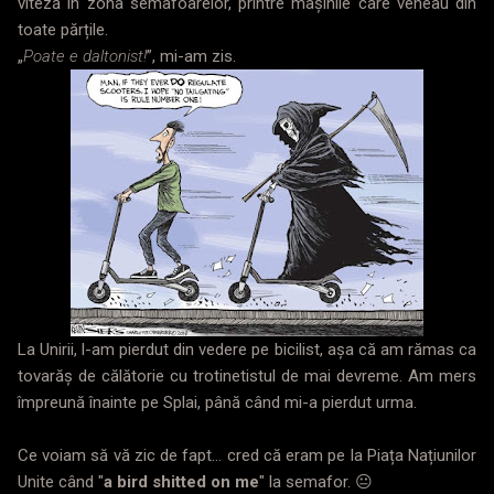
viteză în zona semafoarelor, printre mașinile care veneau din
toate părțile.
„
Poate e daltonist!
”, mi-am zis.
La Unirii, l-am pierdut din vedere pe bicilist, așa că am rămas ca
tovarăș de călătorie cu trotinetistul de mai devreme. Am mers
împreună înainte pe Splai, până când mi-a pierdut urma.
Ce voiam să vă zic de fapt... cred că eram pe la Piața Națiunilor
Unite când "
a bird shitted on me
" la semafor. 😐