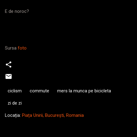
E de noroc?
Sursa
foto
ciclism
commute
mers la munca pe bicicleta
zi de zi
Locația:
Piața Unirii, București, Romania
C
o