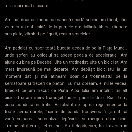
m-a mai mirat nicicum.
Am luat doar un tricou cu mânecă scurtă și bine am făcut, căci
vremea a fost caldă de la primele ore. Mâinile libere, răcoare
prin plete, zâmbet pe figură, regina șoselelor.
Am pedalat cu spor toată bucata aceea de pe la Piața Muncii,
unde șoferii au obiceiul să apese pedala de accelerație.. Am
ajuns cu bine pe Decebal. Uite un trotinetist, uite un biciclist. Am
mers împreună pe mai departe. Am depășit biciclistul la un
moment dat și mă ațineam doar cu trotinetistul pe la
semafoare și treceri de pietoni. Eu mă opream, el nu le vedea.
Imediat ce am trecut de Piața Alba Iulia am întâlnit un alt
biciclist și am mers frumușel tustrei până la Unirii. Bun drum,
bună conduită în trafic. Biciclistul se oprea regulamentar la
toate semafoarele, înainte de banda transversală și cât să
vadă culoarea, semnaliza depășirile și mergea chiar bine.
Trotinetistul era și el cu noi. Ba îl depășeam, ba traversa în