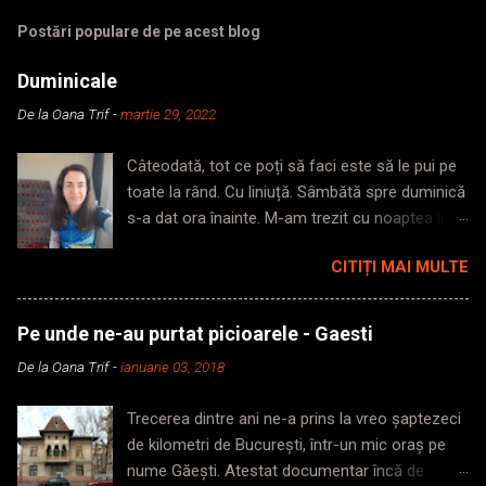
Postări populare de pe acest blog
Duminicale
De la
Oana Trif
-
martie 29, 2022
Câteodată, tot ce poți să faci este să le pui pe
toate la rând. Cu liniuță. Sâmbătă spre duminică
s-a dat ora înainte. M-am trezit cu noaptea în
cap, dormită insuficient. M-am surprins
CITIȚI MAI MULTE
mergând ca orbetele prin casă, fără noimă,
repetând aceleași acțiuni pentru că uitam ce
voiam să fac în camera în care mă aflam, din
Pe unde ne-au purtat picioarele - Gaesti
secunda în care pășeam pragul. Trezită târziu?
De la
Oana Trif
-
ianuarie 03, 2018
Plecată și mai târziu. Nimeni pe străzi, lumină
ioc. Zic să iau metroul, ajung repede, nu mă
Trecerea dintre ani ne-a prins la vreo șaptezeci
agit așa de dimineață, am și timp să mă
de kilometri de București, într-un mic oraș pe
trezesc până la gară. Cobor în subteran, poarta
nume Găești. Atestat documentar încă de
de acces pentru gabarit depășit era închisă.