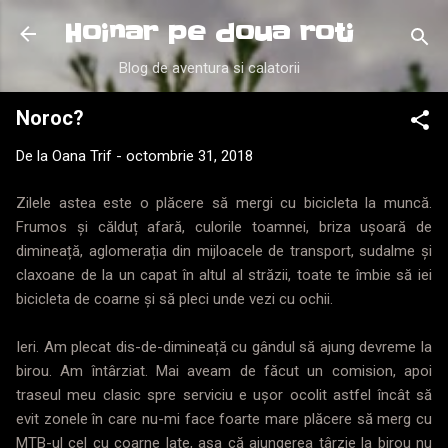
Treceți la conținutul principal
Hoinar pe doua roti
Blog de aventura si calatorii
Noroc?
De la
Oana Trif
-
octombrie 31, 2018
Zilele astea este o plăcere să mergi cu bicicleta la muncă.
Frumos și călduț afară, culorile toamnei, briza ușoară de
dimineață, aglomerația din mijloacele de transport, sudalme și
claxoane de la un capat în altul al străzii, toate te îmbie să iei
bicicleta de coarne și să pleci unde vezi cu ochii.
Ieri. Am plecat dis-de-dimineață cu gândul să ajung devreme la
birou. Am întârziat. Mai aveam de făcut un comision, apoi
traseul meu clasic spre serviciu e ușor ocolit astfel încât să
evit zonele în care nu-mi face foarte mare plăcere să merg cu
MTB-ul cel cu coarne late, așa că ajungerea târzie la birou nu