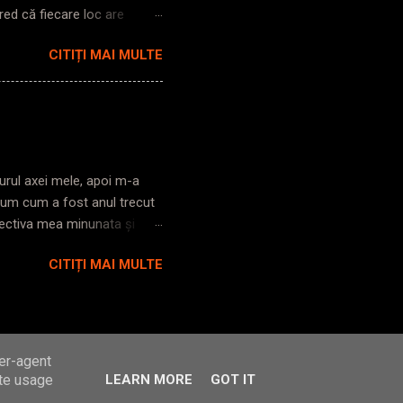
red că fiecare loc are
și de cât de deschis ești în
CITIȚI MAI MULTE
 din vedere tot felul de
 dintr-o parte în alta, și ca
ția. La vechimea pe care am
eva mai bogată, cu căsoaie
e cel puțin, nu prea a fost
jurul axei mele, apoi m-a
zum cum a fost anul trecut
pectiva mea minunata și
 urnesc, nu mă mai ține
CITIȚI MAI MULTE
 aplicațiile, au disparut
tă cozonacilor de sărbători,
mi asvârl atenția asupra
mândra posesoare a vreo
t de momente grozave pe
ser-agent
ate usage
LEARN MORE
GOT IT