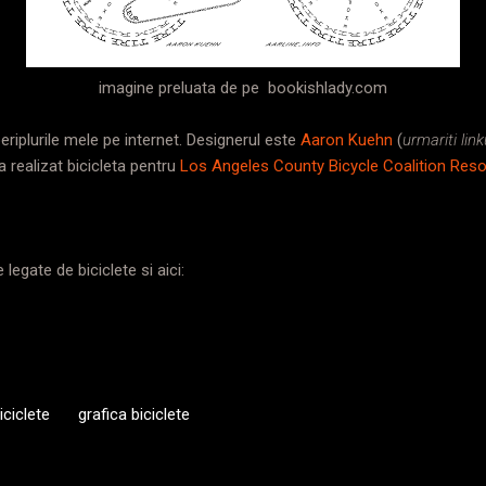
imagine preluata de pe bookishlady.com
riplurile mele pe internet. Designerul este
Aaron Kuehn
(
urmariti lin
 a realizat bicicleta pentru
Los Angeles County Bicycle Coalition Res
 legate de biciclete si aici:
ciclete
grafica biciclete