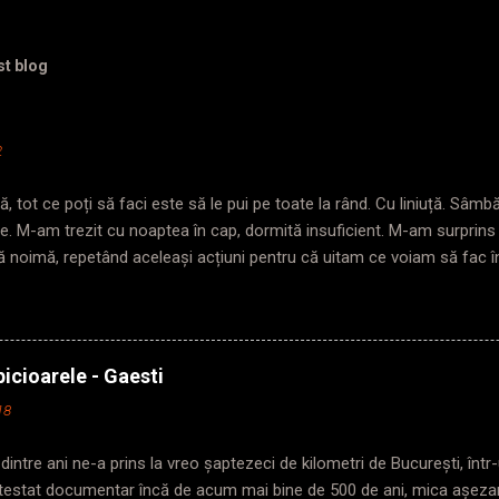
st blog
2
, tot ce poți să faci este să le pui pe toate la rând. Cu liniuță. Sâm
te. M-am trezit cu noaptea în cap, dormită insuficient. M-am surprin
ă noimă, repetând aceleași acțiuni pentru că uitam ce voiam să fac 
da în care pășeam pragul. Trezită târziu? Plecată și mai târziu. Nimen
troul, ajung repede, nu mă agit așa de dimineață, am și timp să mă 
an, poarta de acces pentru gabarit depășit era închisă. Chinuie-te pe 
rima ușă. Mă așez cuminte într-o parte, să nu încurc traficul inexiste
icioarele - Gaesti
u o figură gravă. Mă cântărește cu privirea și începe: „Domnișoară ( he
18
trebuie să stați la prima ușa în sensul de mers. Că dacă eu plec cu tren
 fac altele mai grave” „O...
dintre ani ne-a prins la vreo șaptezeci de kilometri de București, în
Atestat documentar încă de acum mai bine de 500 de ani, mica așeza