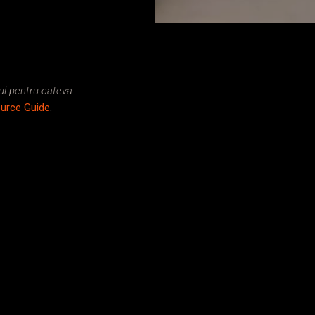
kul pentru cateva
ource Guide
.