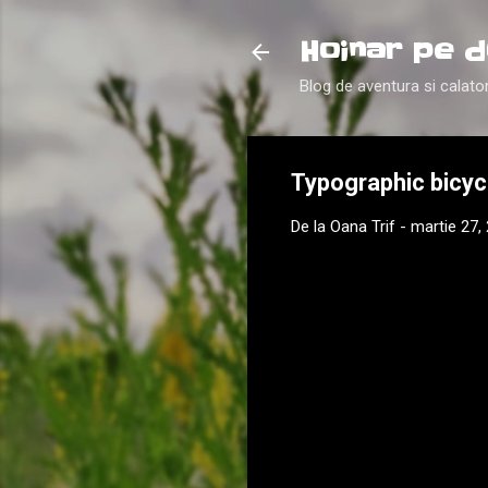
Hoinar pe d
Blog de aventura si calator
Typographic bicyc
De la
Oana Trif
-
martie 27,