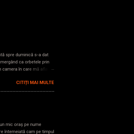
bătă spre duminică s-a dat
s mergând ca orbetele prin
în camera în care mă aflam,
i pe străzi, lumină ioc. Zic
CITIȚI MAI MULTE
trezesc până la gară. Cobor
poarta clasică. Intru în
nt. Iese mecanicul din
he! ), îmi pare rău să vă
ul și nu vă văd că ați ieșit
tr-un mic oraș pe nume
re întemeiată cam pe timpul