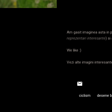
Am gasit imaginea asta in pe
reprezentari interesante
) si
We like :)
Vezi alte imagini interesante
ciclism
desene bi
C