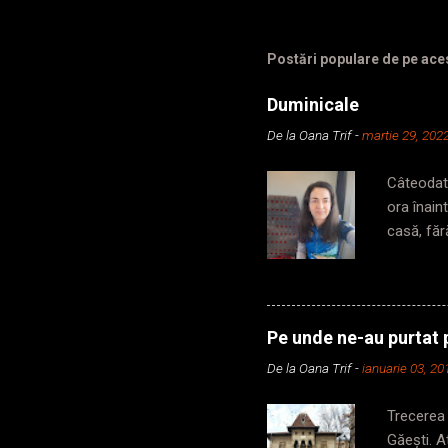
Postări populare de pe ace
Duminicale
De la
Oana Trif
-
martie 29, 202
Câteodată
ora înain
casă, făr
din secun
să iau me
în subter
metrou, p
Pe unde ne-au purtat p
cabină, c
De la
Oana Trif
-
ianuarie 03, 20
zic, dar 
din vagon,
Trecerea 
Găești. 