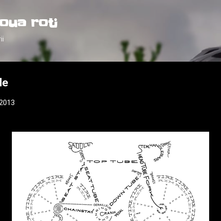
Treceți la conținutul principal
oua roti
ii
le
 2013