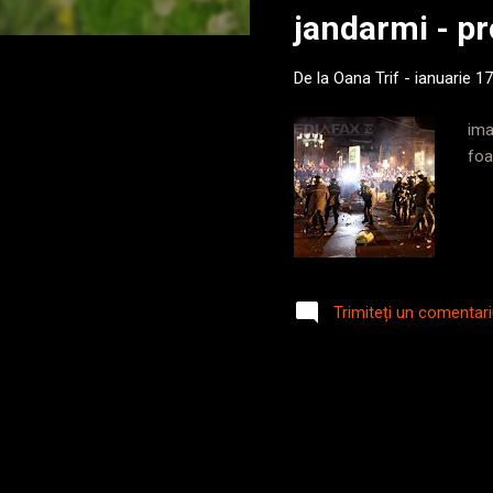
jandarmi - pr
t
ă
De la
Oana Trif
-
ianuarie 1
r
i
ima
foa
Trimiteți un comentar