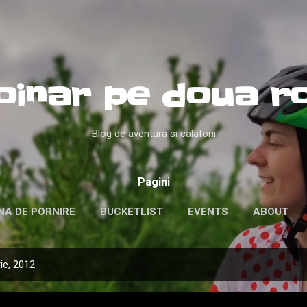
Treceți la conținutul principal
oinar pe doua ro
Blog de aventura si calatorii
Pagini
NA DE PORNIRE
BUCKETLIST
EVENTS
ABOUT
ie, 2012