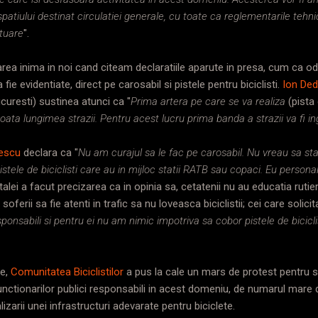
patiului destinat circulatiei generale, cu toate ca reglementarile tehn
otuare
".
sarea inima in noi cand citeam declaratiile aparute in presa, cum ca od
fie evidentiate, direct pe carosabil si pistele pentru biciclisti.
Ion De
curesti) sustinea atunci ca "
Prima artera pe care se va realiza
(pista 
ata lungimea strazii. Pentru acest lucru prima banda a strazii va fi i
rescu
declara ca "
Nu am curajul sa le fac pe carosabil. Nu vreau sa s
istele de biciclisti care au in mijloc statii RATB sau copaci. Eu person
talei a facut precizarea ca in opinia sa, cetatenii nu au educatia rutier
soferii sa fie atenti in trafic sa nu loveasca biciclistii; cei care solic
ponsabili si pentru ei nu am nimic impotriva sa cobor pistele de bicicl
re,
Comunitatea Biciclistilor
a pus la cale un mars de protest pentru 
nctionarilor publici responsabili in acest domeniu, de numarul mare de 
izarii unei infrastructuri adevarate pentru biciclete.