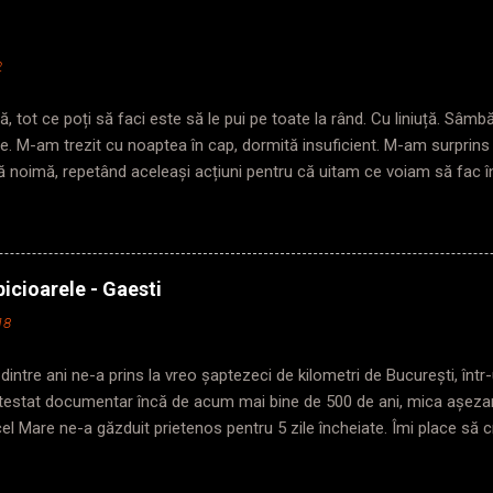
2
, tot ce poți să faci este să le pui pe toate la rând. Cu liniuță. Sâm
te. M-am trezit cu noaptea în cap, dormită insuficient. M-am surprin
ă noimă, repetând aceleași acțiuni pentru că uitam ce voiam să fac 
da în care pășeam pragul. Trezită târziu? Plecată și mai târziu. Nimen
troul, ajung repede, nu mă agit așa de dimineață, am și timp să mă 
an, poarta de acces pentru gabarit depășit era închisă. Chinuie-te pe 
rima ușă. Mă așez cuminte într-o parte, să nu încurc traficul inexiste
icioarele - Gaesti
u o figură gravă. Mă cântărește cu privirea și începe: „Domnișoară ( he
18
trebuie să stați la prima ușa în sensul de mers. Că dacă eu plec cu tren
 fac altele mai grave” „O...
dintre ani ne-a prins la vreo șaptezeci de kilometri de București, în
Atestat documentar încă de acum mai bine de 500 de ani, mica așeza
cel Mare ne-a găzduit prietenos pentru 5 zile încheiate. Îmi place să c
a lui și felul în care-ți arată această frumusețe depinde doar de tine 
respectiv. Pentru că da, poți să treci ca Vodă prin lobodă și să scapi