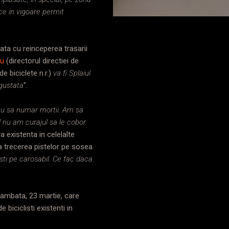
ice in vigoare permit
ata cu reinceperea trasarii
du
(directorul directiei de
de biciclete n.r.)
va fi Splaiul
ngustata
".
tau sa numar mortii. Am sa
al nu am curajul sa le cobor
a existenta in celelalte
ita trecerea pistelor pe sosea
isti pe carosabil. Ce fac daca
sambata, 23 martie, care
biciclisti existenti in