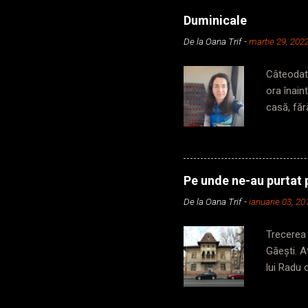
Duminicale
De la
Oana Trif
-
martie 29, 202
Câteodată
ora înain
casă, făr
din secun
să iau me
în subter
metrou, p
Pe unde ne-au purtat p
cabină, c
De la
Oana Trif
-
ianuarie 03, 20
zic, dar 
din vagon,
Trecerea 
Găești. 
lui Radu 
frumusețe
momentul 