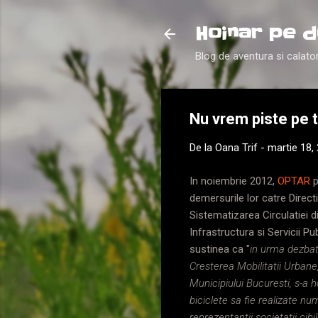
Hoinar pe d
Blog de aventura si calator
Nu vrem piste pe t
De la
Oana Trif
-
martie 18,
In noiembrie 2012,
OPTAR
demersurile lor catre Direct
Sistematizarea Circulatiei d
Infrastructura si Servicii Pu
sustinea ca "
in urma dezbat
Cresterea Mobilitatii Urbane,
Municipiului Bucuresti, s-a h
biciclete sa fie realizate n
reprezentantii societatii cib