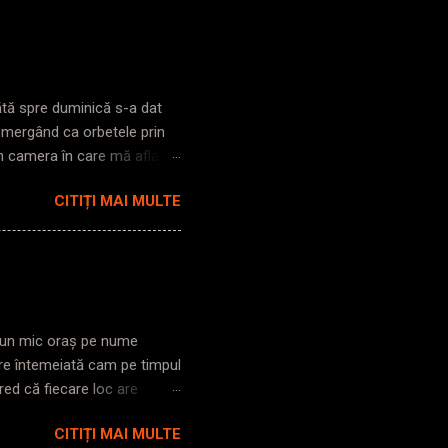
bătă spre duminică s-a dat
s mergând ca orbetele prin
în camera în care mă aflam,
i pe străzi, lumină ioc. Zic
CITIȚI MAI MULTE
trezesc până la gară. Cobor
poarta clasică. Intru în
nt. Iese mecanicul din
he! ), îmi pare rău să vă
ul și nu vă văd că ați ieșit
tr-un mic oraș pe nume
re întemeiată cam pe timpul
red că fiecare loc are
și de cât de deschis ești în
CITIȚI MAI MULTE
 din vedere tot felul de