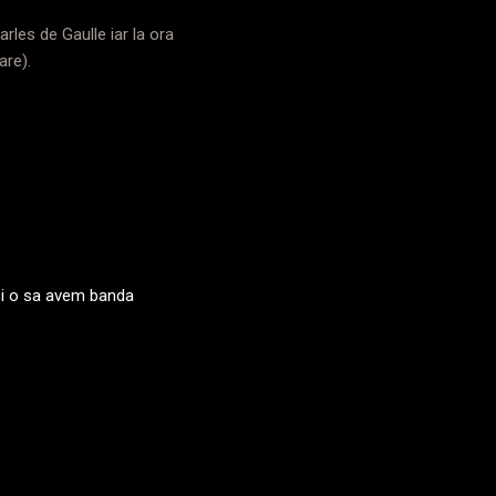
rles de Gaulle iar la ora
are).
si o sa avem banda