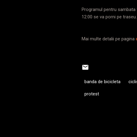
Programul pentru sambata va
12:00 se va porni pe traseu
Mai multe detalii pe pagina
banda de bicicleta
cicl
protest
C
o
m
e