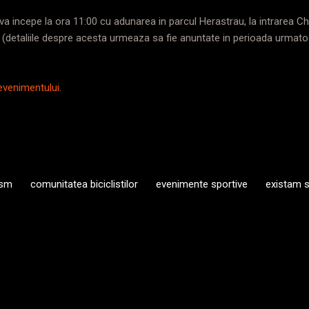
 incepe la ora 11:00 cu adunarea in parcul Herastrau, la intrarea Cha
. (detaliile despre acesta urmeaza sa fie anuntate in perioada urmato
evenimentului
.
ism
comunitatea biciclistilor
evenimente sportive
existam 