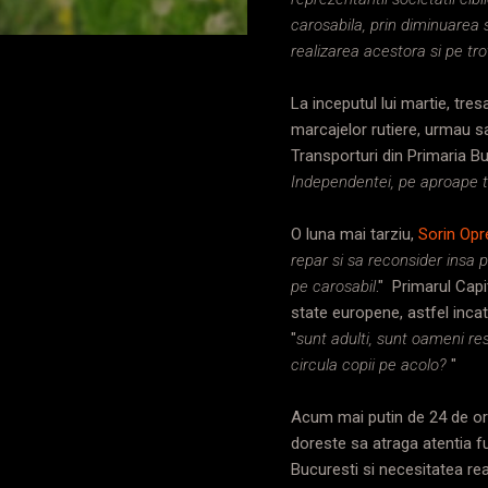
carosabila, prin diminuarea s
realizarea acestora si pe tr
La inceputul lui martie, tre
marcajelor rutiere, urmau sa 
Transporturi din Primaria Bu
Independentei, pe aproape to
O luna mai tarziu,
Sorin Op
repar si sa reconsider insa p
pe carosabil
." Primarul Capi
state europene, astfel incat 
"
sunt adulti, sunt oameni res
circula copii pe acolo?
"
Acum mai putin de 24 de o
doreste sa atraga atentia fu
Bucuresti si necesitatea real