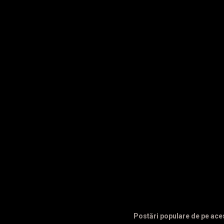
n
t
a
r
i
i
Postări populare de pe ace