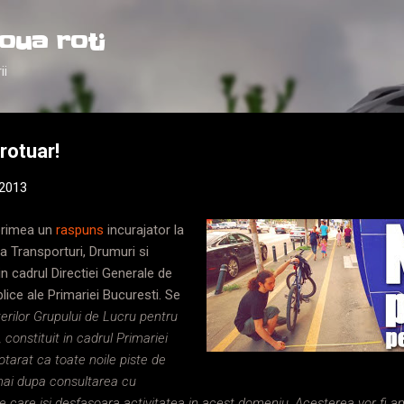
Treceți la conținutul principal
oua roti
ii
rotuar!
 2013
primea un
raspuns
incurajator la
ia Transporturi, Drumuri si
in cadrul Directiei Generale de
blice ale Primariei Bucuresti. Se
erilor Grupului de Lucru pentru
 constituit in cadrul Primariei
otarat ca toate noile piste de
umai dupa consultarea cu
ile care isi desfasoara activitatea in acest domeniu. Acesterea vor fi a