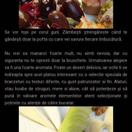
Se vor topi pe cerul gurii. Zâmbești ștrengăreste când te
gândești doar la pofta cu care vei savura fiecare îmbucătură.
Nu vrei sa mananci foarte mult, nu simti nevoia, dar cu
siguranta nu te opresti doar la bruschete. Urmatoarea alegere
va fi una foarte aromata. Poate un desert delicios, iar ochii ti se
indreapta spre acel platou interesant cu o selectie speciala de
branzeturi cu texturi diferite, cu gust patrunzator si fin. Alaturi,
stau boabe de struguri, mere si alune, cât să potențeze și să
pună în valoare aromele elementelor atent selecționate și
potrivite cu atenție de către bucatar.