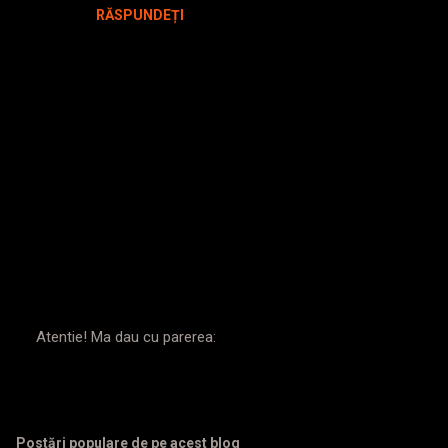
RĂSPUNDEȚI
Atentie! Ma dau cu parerea:
T
r
i
m
i
Postări populare de pe acest blog
t