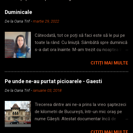
e
ț
Duminicale
i
u
De la
Oana Trif
-
martie 29, 2022
n
c
Câteodată, tot ce poți să faci este să le pui pe
o
m
toate la rând. Cu liniuță. Sâmbătă spre duminică
e
s-a dat ora înainte. M-am trezit cu noaptea în
n
cap, dormită insuficient. M-am surprins
t
CITIȚI MAI MULTE
a
mergând ca orbetele prin casă, fără noimă,
r
repetând aceleași acțiuni pentru că uitam ce
i
voiam să fac în camera în care mă aflam, din
u
Pe unde ne-au purtat picioarele - Gaesti
secunda în care pășeam pragul. Trezită târziu?
De la
Oana Trif
-
ianuarie 03, 2018
Plecată și mai târziu. Nimeni pe străzi, lumină
ioc. Zic să iau metroul, ajung repede, nu mă
Trecerea dintre ani ne-a prins la vreo șaptezeci
agit așa de dimineață, am și timp să mă
de kilometri de București, într-un mic oraș pe
trezesc până la gară. Cobor în subteran, poarta
nume Găești. Atestat documentar încă de
de acces pentru gabarit depășit era închisă.
acum mai bine de 500 de ani, mica așezare
Chinuie-te pe poarta clasică. Intru în metrou,
CITIȚI MAI MULTE
întemeiată cam pe timpul lui Radu cel Mare ne-