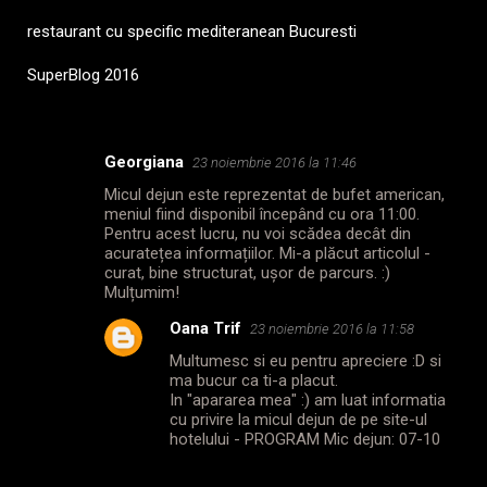
restaurant cu specific mediteranean Bucuresti
SuperBlog 2016
Georgiana
23 noiembrie 2016 la 11:46
C
Micul dejun este reprezentat de bufet american,
o
meniul fiind disponibil începând cu ora 11:00.
m
Pentru acest lucru, nu voi scădea decât din
acuratețea informațiilor. Mi-a plăcut articolul -
e
curat, bine structurat, ușor de parcurs. :)
Mulțumim!
n
t
Oana Trif
23 noiembrie 2016 la 11:58
a
Multumesc si eu pentru apreciere :D si
ma bucur ca ti-a placut.
r
In "apararea mea" :) am luat informatia
i
cu privire la micul dejun de pe site-ul
hotelului - PROGRAM Mic dejun: 07-10
i