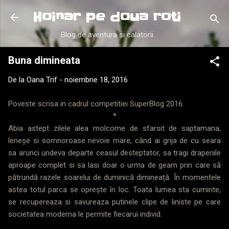
Treceți la conținutul principal
Hoinar pe doua roti
Blog de aventura si calatorii
Buna dimineata
De la
Oana Trif
-
noiembrie 18, 2016
Poveste scrisa in cadrul competitiei SuperBlog 2016.
*
Abia astept zilele alea molcome de sfarsit de saptamana,
leneșe si somnoroase nevoie mare, când ai grija de cu seara
sa arunci undeva departe ceasul desteptator, sa tragi draperiile
aproape complet si sa lasi doar o urma de geam prin care să
pătrundă razele soarelui de duminică dimineață. În momentele
astea totul parca se oprește în loc. Toata lumea sta cuminte,
se recupereaza si savureaza putinele clipe de liniste pe care
societatea moderna le permite fiecarui individ.