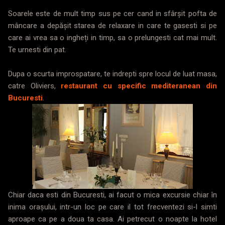
Soarele este de mult timp sus pe cer cand in sfârșit pofta de
mâncare a depășit starea de relaxare in care te gasesti si pe
care ai vrea sa o ingheți in timp, sa o prelungesti cat mai mult.
Te urnesti din pat.
Dupa o scurta improspatare, te indrepti spre locul de luat masa,
catre Oliviers,
restaurant cu specific mediteranean din
Bucuresti
.
Chiar daca esti din Bucuresti, ai facut o mica excursie chiar în
inima orașului, intr-un loc pe care il tot frecventezi si-l simti
aproape ca pe a doua ta casa. Ai petrecut o noapte la hotel