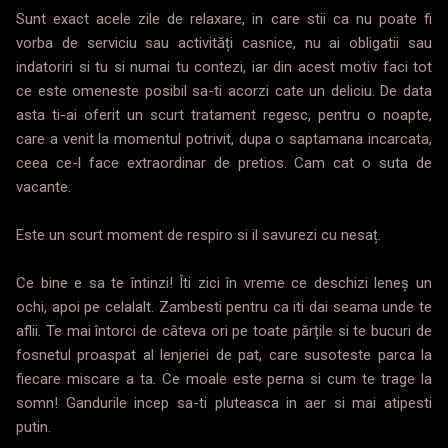
Sunt exact acele zile de relaxare, in care stii ca nu poate fi
vorba de serviciu sau activități casnice, nu ai obligatii sau
indatoriri si tu si numai tu contezi, iar din acest motiv faci tot
ce este omeneste posibil sa-ti acorzi cate un deliciu. De data
asta ti-ai oferit un scurt tratament regesc, pentru o noapte,
care a venit la momentul potrivit, dupa o saptamana incarcata,
ceea ce-l face extraordinar de pretios. Cam cat o suta de
vacante.
Este un scurt moment de respiro si il savurezi cu nesaț.
Ce bine e sa te întinzi! Îti zici în vreme ce deschizi leneș un
ochi, apoi pe celalalt. Zambesti pentru ca iti dai seama unde te
aflii. Te mai întorci de câteva ori pe toate părțile si te bucuri de
fosnetul proaspat al lenjeriei de pat, care susoteste parca la
fiecare miscare a ta. Ce moale este perna si cum te trage la
somn! Gandurile incep sa-ti pluteasca in aer si mai atipesti
putin.