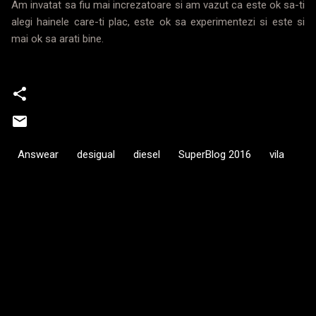
Am invatat sa fiu mai increzatoare si am vazut ca este ok sa-ti
alegi hainele care-ti plac, este ok sa experimentezi si este si
mai ok sa arati bine.
Answear
desigual
diesel
SuperBlog 2016
vila
C
o
m
e
n
t
a