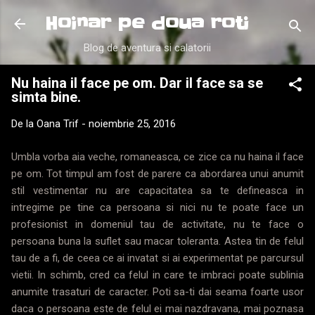
Treceți la conținutul principal
Hoinar pe doua roti
Blog de aventura si calatorii
Nu haina il face pe om. Dar il face sa se
simta bine.
De la
Oana Trif
-
noiembrie 25, 2016
Umbla vorba aia veche, romaneasca, ce zice ca nu haina il face
pe om. Tot timpul am fost de parere ca abordarea unui anumit
stil vestimentar nu are capacitatea sa te defineasca in
intregime pe tine ca persoana si nici nu te poate face un
profesionist in domeniul tau de activitate, nu te face o
persoana buna la suflet sau macar toleranta. Astea tin de felul
tau de a fi, de ceea ce ai invatat si ai experimentat pe parcursul
vietii. In schimb, cred ca felul in care te imbraci poate sublinia
anumite trasaturi de caracter. Poti sa-ti dai seama foarte usor
daca o persoana este de felul ei mai nazdravana, mai poznasa