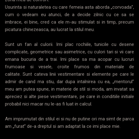
Usurinta si naturaletea cu care femeia asta aborda „corvoada”,
cum o vedeam eu atunci, de a decide zilnic cu ce sa se
imbrace, ei bine, cred ca ele m-au stimulat si in timp, precum
picatura chinezeasca, au lucrat la stilul meu.
Sunt un fan al culorii. Imi plac rochiile, tunicile cu desene
complicate, geometrice sau asimetrice, cu culori tari si vii care
emana bucuria de a trai. Imi place sa ma acopar cu lucruri
frumoase si vesele, croite frumos din materiale de
calitate. Sunt cateva linii vestimentare si elemente pe care le
admir de cand ma stiu, dar dupa intalnirea cu ea, „mentorul”
meu am putea spune, in materie de stil si moda, am invatat sa
apreciez si alte piese vestimentare, pe care in conditiile initiale
probabil nici macar nu le-as fi luat in calcul.
Am imprumutat din stilul ei si nu de putine ori ma simt de parca
am „furat” de-a dreptul si am adaptat la ce imi place mie.