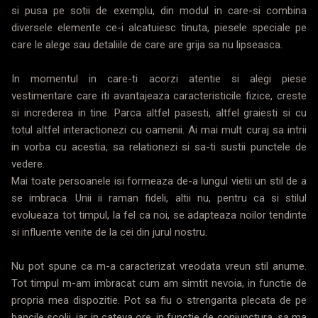
si pusa pe sotii de exemplu, din modul in care-si combina
diversele elemente ce-i alcatuiesc tinuta, piesele speciale pe
care le alege sau detaliile de care are grija sa nu lipseasca.
In momentul in care-ti acorzi atentie si alegi piese
vestimentare care iti avantajeaza caracteristicile fizice, creste
si increderea in tine. Parca altfel pasesti, altfel graiesti si cu
totul altfel interactionezi cu oamenii. Ai mai mult curaj sa intrii
in vorba cu acestia, sa relationezi si sa-ti sustii punctele de
vedere.
Mai toate persoanele isi formeaza de-a lungul vietii un stil de a
se imbraca. Unii ii raman fideli, altii nu, pentru ca si stilul
evolueaza tot timpul, la fel ca noi, se adapteaza noilor tendinte
si influente venite de la cei din jurul nostru.
Nu pot spune ca m-a caracterizat vreodata vreun stil anume.
Tot timpul m-am imbracat cum am simtit nevoia, in functie de
propria mea dispozitie. Pot sa fiu o strengarita plecata de pe
bancile scolii, iar in cateva ore, in functie de conjunctura, sa ma