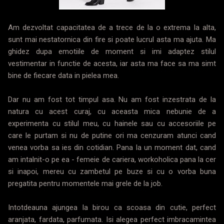
Am dezvoltat capacitatea de a trece de la o extrema la alta,
sunt mai nestatornica din fire si poate lucrul asta ma ajuta. Ma
ghidez dupa emotiile de moment si imi adaptez stilul
vestimentar in functie de acesta, iar asta ma face sa ma simt
bine de fiecare data in pielea mea.
Dar nu am fost tot timpul asa. Nu am fost inzestrata de la
natura cu acest curaj, cu aceasta mica nebunie de a
experimenta cu stilul meu, cu hainele sau cu accesoriile pe
care le purtam si nu de putine ori ma cenzuram atunci cand
venea vorba sa ies din cotidian. Pana la un moment dat, cand
am intalnit-o pe ea - femeie de cariera, workoholica pana la cer
si inapoi, mereu cu zambetul pe buze si cu o vorba buna
pregatita pentru momentele mai grele de la job.
Intotdeauna ajungea la birou ca scoasa din cutie, perfect
aranjata, fardata, parfumata. Isi alegea perfect imbracamintea