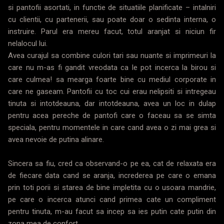
si pantofii asortati, in functie de situatiile planificate – intalniri
cu clientii, cu partenerii, sau poate doar o sedinta interna, o
instruire. Parul era mereu facut, totul aranjat si niciun fir
nelalocul lui.
Avea curajul sa combine culori tari sau nuante si imprimeuri la
care nu m-as fi gandit vreodata ca le pot incerca la birou si
care culmea! sa mearga foarte bine cu mediul corporate in
care ne gaseam. Pantofii cu toc cui erau nelipsiti si intregeau
tinuta si intotdeauna, dar intotdeauna, avea un loc in dulap
pentru acea pereche de pantofi care o faceau sa se simta
speciala, pentru momentele in care cand avea o zi mai grea si
avea nevoie de putina alinare.
Sincera sa fiu, cred ca observand-o pe ea, cat de relaxata era
de fiecare data cand se aranja, increderea pe care o emana
prin toti porii si starea de bine impletita cu o usoara mandrie,
pe care o incerca atunci cand primea cate un compliment
pentru tinuta, m-au facut sa incep sa ies putin cate putin din
zona mea de confort.