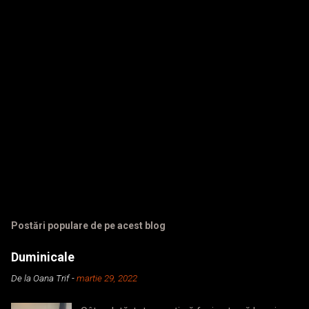
r
i
i
Postări populare de pe acest blog
Duminicale
De la
Oana Trif
-
martie 29, 2022