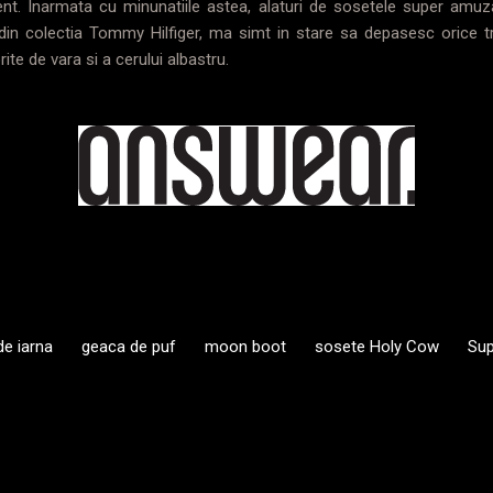
nt. Inarmata cu minunatiile astea, alaturi de sosetele super amu
in colectia Tommy Hilfiger, ma simt in stare sa depasesc orice tr
rite de vara si a cerului albastru.
e iarna
geaca de puf
moon boot
sosete Holy Cow
Sup