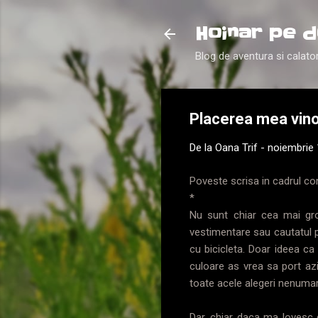
Hoinar pe d
Blog de aventura si calator
Placerea mea vin
De la
Oana Trif
-
noiembrie 
Poveste scrisa in cadrul co
*
Nu sunt chiar cea mai gro
vestimentare sau cautatul p
cu bicicleta. Doar ideea c
culoare as vrea sa port azi
toate acele alegeri nenumar
Dar, chiar daca ma lovesc d