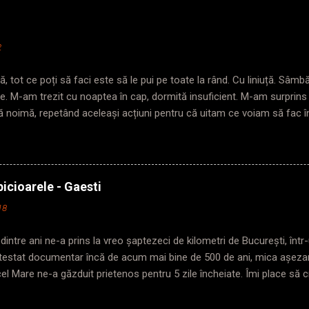
2
, tot ce poți să faci este să le pui pe toate la rând. Cu liniuță. Sâm
te. M-am trezit cu noaptea în cap, dormită insuficient. M-am surprin
ă noimă, repetând aceleași acțiuni pentru că uitam ce voiam să fac 
da în care pășeam pragul. Trezită târziu? Plecată și mai târziu. Nimen
troul, ajung repede, nu mă agit așa de dimineață, am și timp să mă 
an, poarta de acces pentru gabarit depășit era închisă. Chinuie-te pe 
rima ușă. Mă așez cuminte într-o parte, să nu încurc traficul inexiste
icioarele - Gaesti
u o figură gravă. Mă cântărește cu privirea și începe: „Domnișoară ( he
18
trebuie să stați la prima ușa în sensul de mers. Că dacă eu plec cu tren
 fac altele mai grave” „O...
dintre ani ne-a prins la vreo șaptezeci de kilometri de București, în
Atestat documentar încă de acum mai bine de 500 de ani, mica așeza
cel Mare ne-a găzduit prietenos pentru 5 zile încheiate. Îmi place să c
a lui și felul în care-ți arată această frumusețe depinde doar de tine 
respectiv. Pentru că da, poți să treci ca Vodă prin lobodă și să scapi