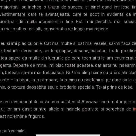
ajoritatii sa incheg o tinuta de succes, ei bine! cand imi iese ti
estimentare care te avantajeaza, care te scot in evidenta ca ind
raordinar de multa incredere in tine. Esti mai deschis, mai sociabi
a mai mult cu ceilalti, conversatia se leaga mai repede.
meu si imi plac culorile. Cat mai multe si cat mai vesele, sa-mi faca 
e, texturile deosebite, sireturi, capse, desene, cusaturi, toate poziti
utea spune ca multe din lucrurile pe care tocmai ti le-am enumerat
vaganta. Departe de mine. Imi plac toate acestea, dar asta nu inseamna
n, beteala sa-mi mai trebuiasca. Nu! Imi aleg haine cu o croiala clas
nte – la birou, la o plimbare, la o cina cu prietenii si pe care sa le 
ie, o textura deosebita sau o broderie speciala. Te-ai prins de idee.
ele am descoperit de ceva timp asistentul Answear, indrumator person
-ul lor am gasit printre altele si hainele potrivite si perechea de
i
est noiembrie friguros.
 pufoseniile!