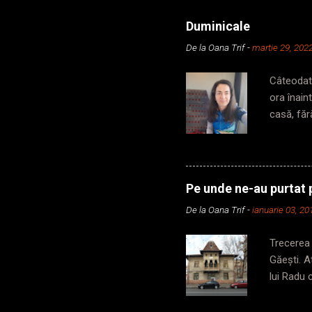
Duminicale
De la
Oana Trif
-
martie 29, 202
Câteodată
ora înain
casă, făr
din secun
să iau me
în subter
metrou, p
Pe unde ne-au purtat p
cabină, c
De la
Oana Trif
-
ianuarie 03, 20
zic, dar 
din vagon,
Trecerea 
Găești. 
lui Radu 
frumusețe
momentul 