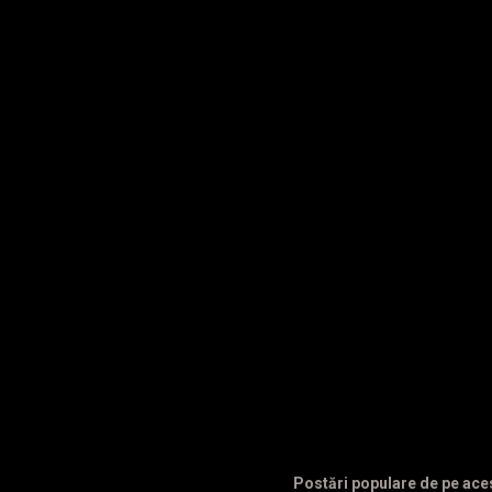
e
n
t
a
r
i
i
Postări populare de pe ace