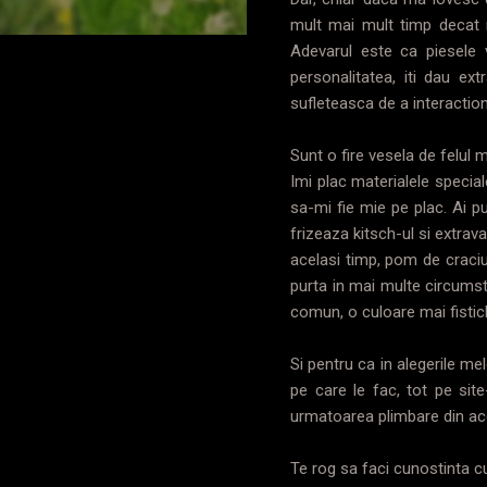
mult mai mult timp decat m
Adevarul este ca piesele v
personalitatea, iti dau ext
sufleteasca de a interaction
Sunt o fire vesela de felul 
Imi plac materialele special
sa-mi fie mie pe plac. Ai p
frizeaza kitsch-ul si extra
acelasi timp, pom de craciu
purta in mai multe circumsta
comun, o culoare mai fistich
Si pentru ca in alegerile m
pe care le fac, tot pe site
urmatoarea plimbare din ac
Te rog sa faci cunostinta cu