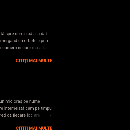
bătă spre duminică s-a dat
s mergând ca orbetele prin
în camera în care mă aflam,
i pe străzi, lumină ioc. Zic
CITIȚI MAI MULTE
trezesc până la gară. Cobor
poarta clasică. Intru în
nt. Iese mecanicul din
he! ), îmi pare rău să vă
ul și nu vă văd că ați ieșit
tr-un mic oraș pe nume
re întemeiată cam pe timpul
red că fiecare loc are
și de cât de deschis ești în
CITIȚI MAI MULTE
 din vedere tot felul de