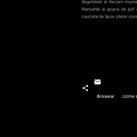
degetelele in fiecare mome
Nanushki si geaca de puf d
cauzata de lipsa zilelor inso
Answear
cizme d
C
o
m