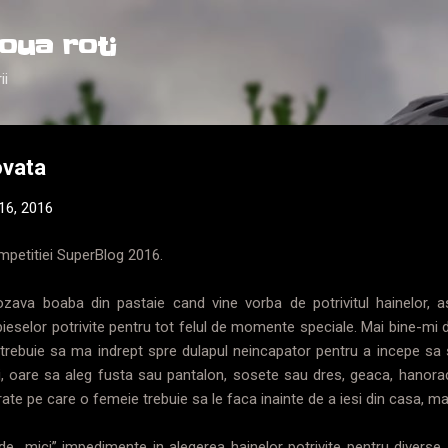
Treceți la conținutul principal
oua roti
ii
ovata
16, 2016
mpetitiei SuperBlog 2016.
zava boaba din pastaie cand vine vorba de potrivitul hainelor, as
ieselor potrivite pentru tot felul de momente speciale. Mai bine-mi 
a trebuie sa ma indrept spre dulapul neincapator pentru a incepe sa
, oare sa aleg fusta sau pantalon, sosete sau dres, geaca, hanorac
ate pe care o femeie trebuie sa le faca inainte de a iesi din casa, 
e „mici” impedimente in alegerea hainelor potrivite pentru diverse act