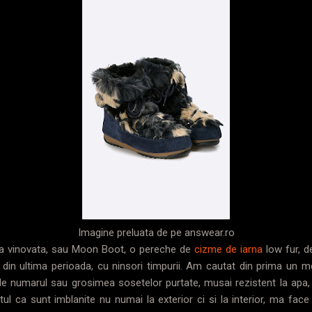
Imagine preluata de pe answear.ro
a vinovata, sau Moon Boot, o pereche de
cizme de iarna
low fur, d
in ultima perioada, cu ninsori timpurii. Am cautat din prima un mo
e de numarul sau grosimea sosetelor purtate, musai rezistent la apa
ul ca sunt imblanite nu numai la exterior ci si la interior, ma fa