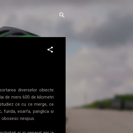
ortarea diverselor obiecte
dai de mers 600 de kilometri
 studiez ce cu ce merge, ce
, funda, esarfa, panglica si
ma obosesc nespus.
ivitati si in general imi ia