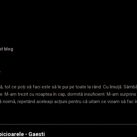
st blog
2
, tot ce poți să faci este să le pui pe toate la rând. Cu liniuță. Sâm
te. M-am trezit cu noaptea în cap, dormită insuficient. M-am surprin
ă noimă, repetând aceleași acțiuni pentru că uitam ce voiam să fac 
da în care pășeam pragul. Trezită târziu? Plecată și mai târziu. Nimen
troul, ajung repede, nu mă agit așa de dimineață, am și timp să mă 
an, poarta de acces pentru gabarit depășit era închisă. Chinuie-te pe 
rima ușă. Mă așez cuminte într-o parte, să nu încurc traficul inexiste
icioarele - Gaesti