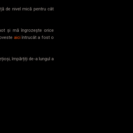
ță de nivel mică pentru cât
not și mă îngrozește orice
poveste
aici
întrucât a fost o
ioși, împărțiți de-a lungul a