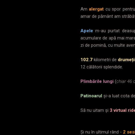
Am
alergat
cu spor pentr
amar de pământ am străbăt
Apele
m-au purtat deasup
acumulare de apă mai mare 
zi de pomină, cu multe aventu
102.7
kilometri de
drumeți
12 călătorii splendide.
Plimbările lungi
(
chiar 46 
Patinoarul
și-a luat cota d
Să nu uitam și
3 virtual rid
Și nu în ultimul rând -
2 ses