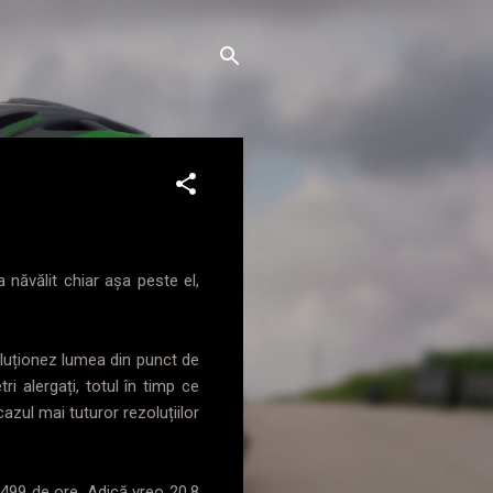
 năvălit chiar așa peste el,
oluționez lumea din punct de
i alergați, totul în timp ce
cazul mai tuturor rezoluțiilor
 499 de ore. Adică vreo 20,8