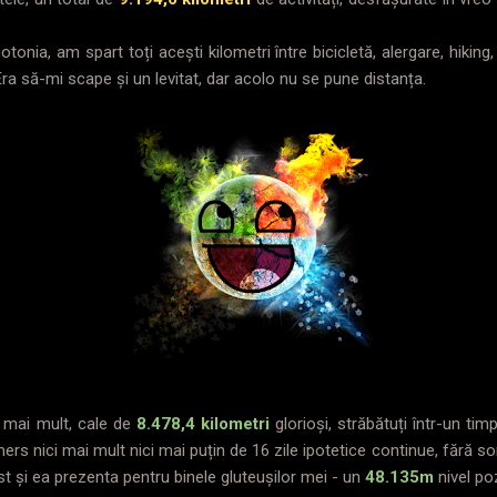
nia, am spart toți acești kilometri între bicicletă, alergare, hiking,
 Era să-mi scape și un levitat, dar acolo nu se pune distanța.
 mai mult, cale de
8.478,4 kilometri
glorioși, străbătuți într-un ti
ers nici mai mult nici mai puțin de 16 zile ipotetice continue, fără 
ost și ea prezenta pentru binele gluteușilor mei - un
48.135m
nivel poz