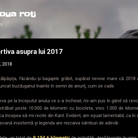
Treceți la conținutul principal
oua roti
ii
rtiva asupra lui 2017
7, 2018
tălpășița, făcându-și bagajele grăbit, supărat nevoie mare că 2018 a
 aruncat buzduganul înainte în semn de anunț, cum se cade.
a pe la începutul anului ce s-a încheiat, mi-am pus în gând să rev
trăbat peste 10.000 de kilometri cu bicicleta, vreo 1.000 de kilometr
ica începea să-mi recite din Kant. Evident, am eșuat lamentabil, ca în 
soană insistentă și legenda are niscaiva sâmburi de adevăr.
tele, un total de
9.194,6 kilometri
de activități, desfășurate în vreo