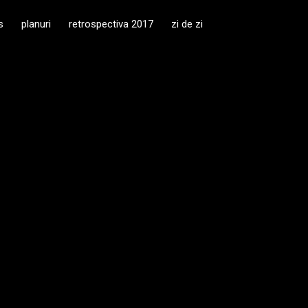
s
planuri
retrospectiva 2017
zi de zi