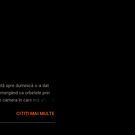
bătă spre duminică s-a dat
s mergând ca orbetele prin
în camera în care mă aflam,
i pe străzi, lumină ioc. Zic
CITIȚI MAI MULTE
trezesc până la gară. Cobor
poarta clasică. Intru în
nt. Iese mecanicul din