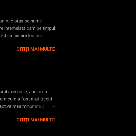
he! ), îmi pare rău să vă
ul și nu vă văd că ați ieșit
tr-un mic oraș pe nume
re întemeiată cam pe timpul
red că fiecare loc are
și de cât de deschis ești în
CITIȚI MAI MULTE
 din vedere tot felul de
 dintr-o parte în alta, și ca
ția. La vechimea pe care am
eva mai bogată, cu căsoaie
e cel puțin, nu prea a fost
jurul axei mele, apoi m-a
zum cum a fost anul trecut
pectiva mea minunata și
 urnesc, nu mă mai ține
CITIȚI MAI MULTE
 aplicațiile, au disparut
tă cozonacilor de sărbători,
mi asvârl atenția asupra