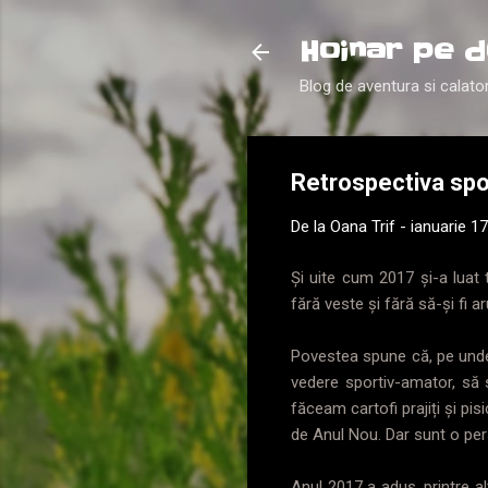
Hoinar pe d
Blog de aventura si calator
Retrospectiva spo
De la
Oana Trif
-
ianuarie 1
Și uite cum 2017 și-a luat 
fără veste și fără să-și fi
Povestea spune că, pe undev
vedere sportiv-amator, să s
făceam cartofi prajiți și pis
de Anul Nou. Dar sunt o per
Anul 2017 a adus, printre al