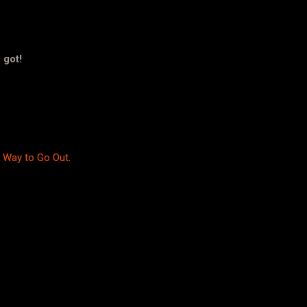
 got!
y Way to Go Out
.