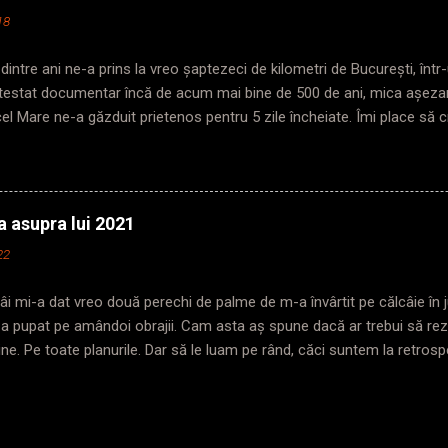
u o figură gravă. Mă cântărește cu privirea și începe: „Domnișoară ( he
18
trebuie să stați la prima ușa în sensul de mers. Că dacă eu plec cu tren
 fac altele mai grave” „O...
dintre ani ne-a prins la vreo șaptezeci de kilometri de București, în
Atestat documentar încă de acum mai bine de 500 de ani, mica așeza
cel Mare ne-a găzduit prietenos pentru 5 zile încheiate. Îmi place să c
a lui și felul în care-ți arată această frumusețe depinde doar de tine 
respectiv. Pentru că da, poți să treci ca Vodă prin lobodă și să scapi
 povești interesante. * Nu-ți trebuie mai mult de o oră să străbați orașul
 nou observi tot felul de elemente surprinzătoare care-ti atrag aten
a asupra lui 2021
erior că o are Găeștiul, m-aș fi așteptat ca arhitectura urbei să fie c
22
ice, pline de ornamentele vremurilor pe care le-a trăit. La prima veder
ta nu înseamnă că locurile f...
âi mi-a dat vreo două perechi de palme de m-a învârtit pe călcâie în 
-a pupat pe amândoi obrajii. Cam asta aș spune dacă ar trebui să re
ne. Pe toate planurile. Dar să le luam pe rând, căci suntem la retros
 Da, m-am mobilizat mai tarziu. Mă pornesc mai greu, dar și când mă
lui. S-au stabilizat în sfârșit toți cei kilometri, s-au sincronizat toate
gurile și restricțiile de pe Strava, au apărut kilograme în plus mulțumi
se revoluționează din nou în jurul Soarelui, așa că a venit timpul să-