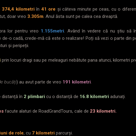
u
374,4 kilometri
în
41 ore
și câteva minute pe ceas, cu o diferen
ut, doar vreo
3.305m
. Anul ăsta sunt pe calea cea dreaptă.
ra lor pentru vreo
1.155metri
. Având în vedere că nu știu să î
de-o cadă, crede-mă că este o realizare! Poți să vezi o parte din 
ri și peripeții.
i
prin locuri dragi sau pe meleaguri nebătute pana atunci, kilometri preț
de bucăți
) au avut parte de vreo
191 kilometri
.
e distanță în
2 plimbari
cu o distanță de
16.8 kilometri
adunați.
es
facute alaturi de RoadGrandTours, cale de
23 kilometri.
iuni de role
, cu
7 kilometri
parcurși.