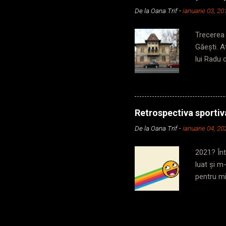
cabină, c
De la
Oana Trif
-
ianuarie 03, 20
zic, dar 
din vagon,
Trecerea 
Găești. 
lui Radu 
frumusețe
momentul 
locuri și
orice loc
Retrospectiva sportiv
aflat ult
De la
Oana Trif
-
ianuarie 04, 20
mai estet
cazul. As
2021? Înt
luat și m
pentru mi
sportivă.
nimic locu
toate fla
pământul 