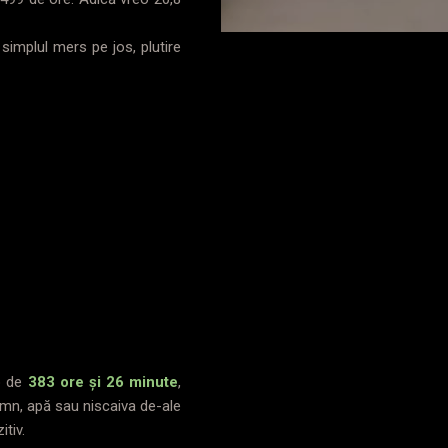
 simplul mers pe jos, plutire
mp de
383 ore și 26 minute
,
somn, apă sau niscaiva de-ale
itiv.