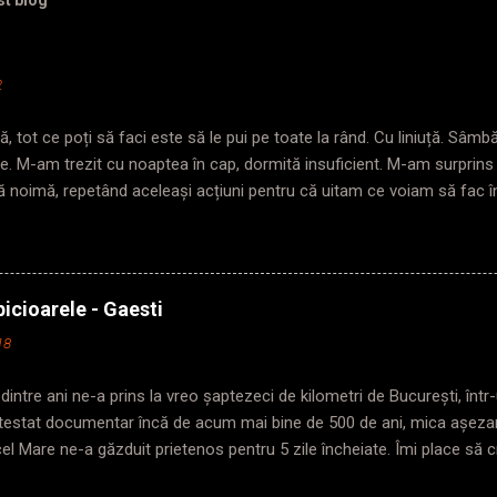
st blog
2
, tot ce poți să faci este să le pui pe toate la rând. Cu liniuță. Sâm
te. M-am trezit cu noaptea în cap, dormită insuficient. M-am surprin
ă noimă, repetând aceleași acțiuni pentru că uitam ce voiam să fac 
da în care pășeam pragul. Trezită târziu? Plecată și mai târziu. Nimen
troul, ajung repede, nu mă agit așa de dimineață, am și timp să mă 
an, poarta de acces pentru gabarit depășit era închisă. Chinuie-te pe 
rima ușă. Mă așez cuminte într-o parte, să nu încurc traficul inexiste
icioarele - Gaesti
u o figură gravă. Mă cântărește cu privirea și începe: „Domnișoară ( he
18
trebuie să stați la prima ușa în sensul de mers. Că dacă eu plec cu tren
 fac altele mai grave” „O...
dintre ani ne-a prins la vreo șaptezeci de kilometri de București, în
Atestat documentar încă de acum mai bine de 500 de ani, mica așeza
cel Mare ne-a găzduit prietenos pentru 5 zile încheiate. Îmi place să c
a lui și felul în care-ți arată această frumusețe depinde doar de tine 