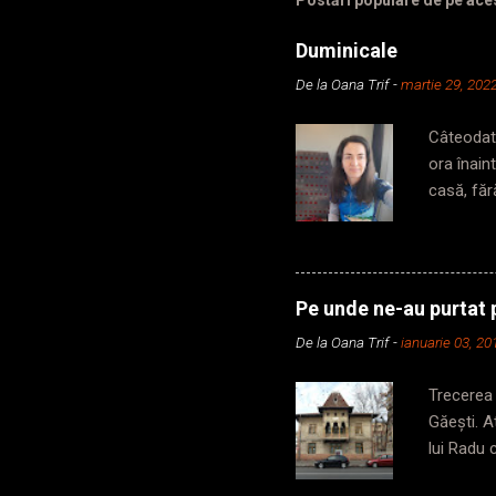
Postări populare de pe ace
Duminicale
De la
Oana Trif
-
martie 29, 202
Câteodată
ora înain
casă, făr
din secun
să iau me
în subter
metrou, p
Pe unde ne-au purtat p
cabină, c
De la
Oana Trif
-
ianuarie 03, 20
zic, dar 
din vagon,
Trecerea 
Găești. 
lui Radu 
frumusețe