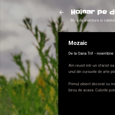
Hoinar pe d
Blog de aventura si calator
Mozaic
De la
Oana Trif
-
noiembrie 
Am reusit intr-un sfarsit s
unul din cursurile de arte p
Primul obiect decorat cu m
birou de acasa. Culorile put