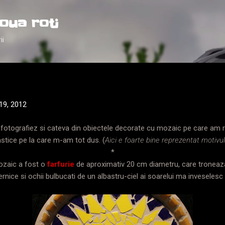
Treceți la conținutul principal
oua roti
ii
19, 2012
a fotografiez si cateva din obiectele decorate cu mozaic pe care am r
lastice pe la care m-am tot dus. (
Aici e foarte bine reprezentat motivu
*
ozaic a fost o
farfurie
de aproximativ 20 cm diametru, care troneaza
ernice si ochii bulbucati de un albastru-ciel ai soarelui ma inveselesc 