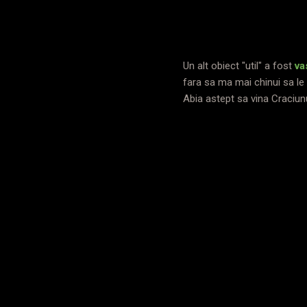
Un alt obiect "util" a fost
va
fara sa ma mai chinui sa le 
Abia astept sa vina Craciunul