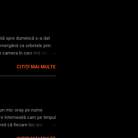
bătă spre duminică s-a dat
s mergând ca orbetele prin
în camera în care mă aflam,
i pe străzi, lumină ioc. Zic
CITIȚI MAI MULTE
trezesc până la gară. Cobor
poarta clasică. Intru în
nt. Iese mecanicul din
he! ), îmi pare rău să vă
ul și nu vă văd că ați ieșit
tr-un mic oraș pe nume
re întemeiată cam pe timpul
red că fiecare loc are
și de cât de deschis ești în