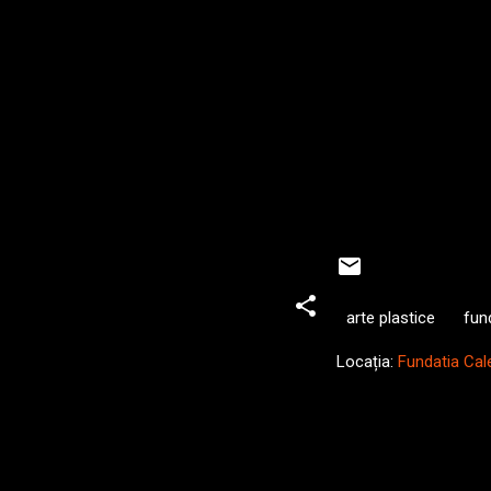
arte plastice
fund
Locația:
Fundatia Cal
C
o
m