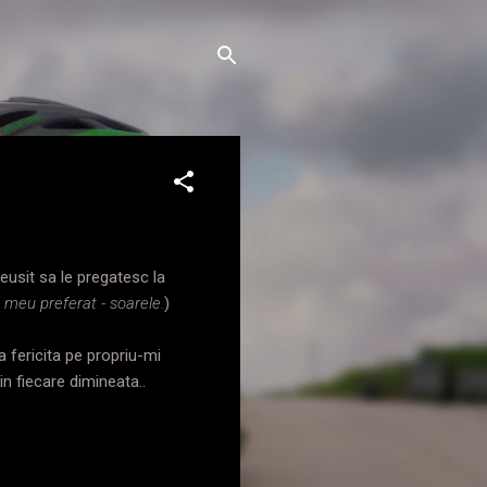
eusit sa le pregatesc la
l meu preferat - soarele.
)
 fericita pe propriu-mi
in fiecare dimineata..