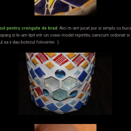
sul pentru crengute de brad
. Aici m-am jucat pur si simplu cu buca
sparg si le-am lipit intr-un cvasi-model repetitiv, oarecum ordonat si
 sa ii dau botezul folosintei. :)