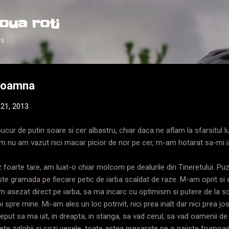
Treceți la conținutul principal
oua roti
ii
 toamna
21, 2013
cur de putin soare si cer albastru, chiar daca ne aflam la sfarsitul lu
nu am vazut nici macar picior de nor pe cer, m-am hotarat sa-mi iau
foarte tare, am luat-o chiar molcom pe dealurile din Tineretului. Puzd
 peste gramada pe fiecare petic de iarba scaldat de raze. M-am oprit si
 asezat direct pe iarba, sa ma incarc cu optimism si putere de la s
i spre mine. Mi-am ales un loc potrivit, nici prea inalt dar nici prea j
ceput sa ma uit, in dreapta, in stanga, sa vad cerul, sa vad oamenii d
asete zglobii si cozi vesele, toate astea presarate pe o pajiste frumoa