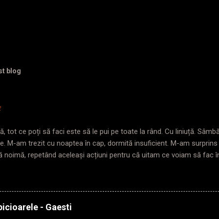
st blog
2
, tot ce poți să faci este să le pui pe toate la rând. Cu liniuță. Sâm
te. M-am trezit cu noaptea în cap, dormită insuficient. M-am surprin
ă noimă, repetând aceleași acțiuni pentru că uitam ce voiam să fac 
da în care pășeam pragul. Trezită târziu? Plecată și mai târziu. Nimen
troul, ajung repede, nu mă agit așa de dimineață, am și timp să mă 
an, poarta de acces pentru gabarit depășit era închisă. Chinuie-te pe 
rima ușă. Mă așez cuminte într-o parte, să nu încurc traficul inexiste
icioarele - Gaesti
u o figură gravă. Mă cântărește cu privirea și începe: „Domnișoară ( he