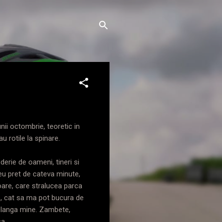
nii octombrie, teoretic in
 rotile la spinare.
erie de oameni, tineri si
 eu pret de cateva minute,
oare, care stralucea parca
os, cat sa ma pot bucura de
e langa mine. Zambete,
sa.