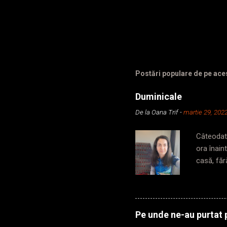
Postări populare de pe ace
Duminicale
De la
Oana Trif
-
martie 29, 202
Câteodată
ora înain
casă, făr
din secun
să iau me
în subter
metrou, p
Pe unde ne-au purtat p
cabină, c