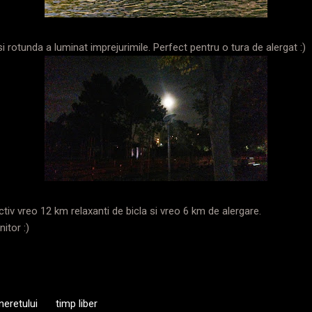
si rotunda a luminat imprejurimile. Perfect pentru o tura de alergat :)
tiv vreo 12 km relaxanti de bicla si vreo 6 km de alergare.
itor :)
neretului
timp liber