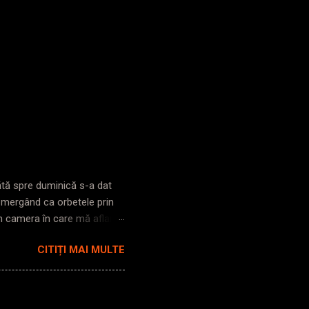
bătă spre duminică s-a dat
s mergând ca orbetele prin
în camera în care mă aflam,
i pe străzi, lumină ioc. Zic
CITIȚI MAI MULTE
trezesc până la gară. Cobor
poarta clasică. Intru în
nt. Iese mecanicul din
he! ), îmi pare rău să vă