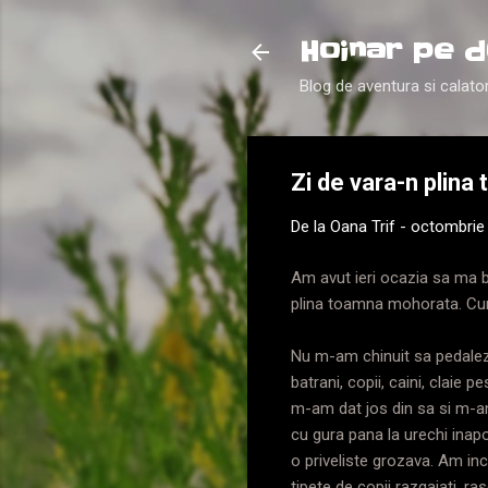
Hoinar pe d
Blog de aventura si calator
Zi de vara-n plina
De la
Oana Trif
-
octombrie 
Am avut ieri ocazia sa ma bu
plina toamna mohorata. Cum 
Nu m-am chinuit sa pedalez 
batrani, copii, caini, claie
m-am dat jos din sa si m-am
cu gura pana la urechi inapo
o priveliste grozava. Am in
tipete de copii razgaiati, r