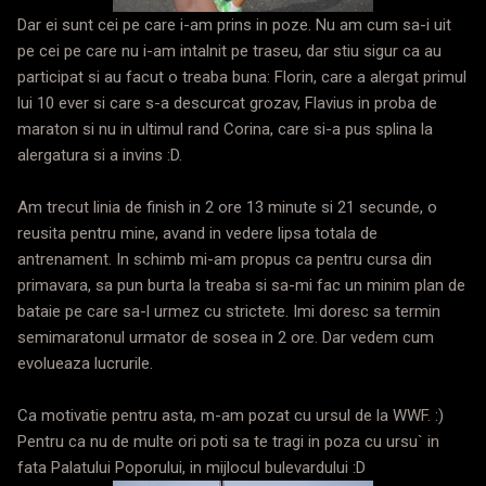
Dar ei sunt cei pe care i-am prins in poze. Nu am cum sa-i uit
pe cei pe care nu i-am intalnit pe traseu, dar stiu sigur ca au
participat si au facut o treaba buna: Florin, care a alergat primul
lui 10 ever si care s-a descurcat grozav, Flavius in proba de
maraton si nu in ultimul rand Corina, care si-a pus splina la
alergatura si a invins :D.
Am trecut linia de finish in 2 ore 13 minute si 21 secunde, o
reusita pentru mine, avand in vedere lipsa totala de
antrenament. In schimb mi-am propus ca pentru cursa din
primavara, sa pun burta la treaba si sa-mi fac un minim plan de
bataie pe care sa-l urmez cu strictete. Imi doresc sa termin
semimaratonul urmator de sosea in 2 ore. Dar vedem cum
evolueaza lucrurile.
Ca motivatie pentru asta, m-am pozat cu ursul de la WWF. :)
Pentru ca nu de multe ori poti sa te tragi in poza cu ursu` in
fata Palatului Poporului, in mijlocul bulevardului :D