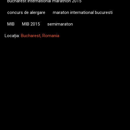
bucharest international marathon 2015
concurs de alergare
maraton international bucuresti
MIB
MIB 2015
semimaraton
Locația:
Bucharest, Romania
C
o
m
e
n
t
a
r
i
i