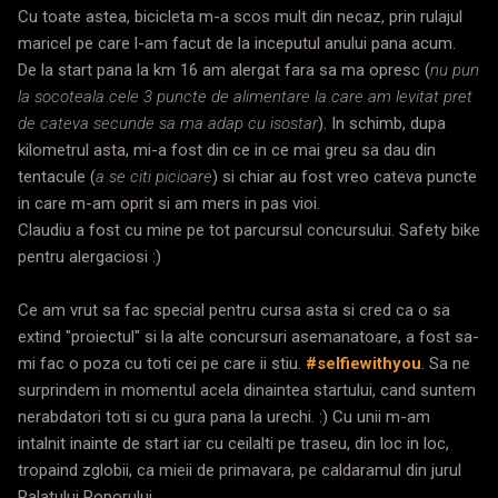
Cu toate astea, bicicleta m-a scos mult din necaz, prin rulajul
maricel pe care l-am facut de la inceputul anului pana acum.
De la start pana la km 16 am alergat fara sa ma opresc (
nu pun
la socoteala cele 3 puncte de alimentare la care am levitat pret
de cateva secunde sa ma adap cu isostar
). In schimb, dupa
kilometrul asta, mi-a fost din ce in ce mai greu sa dau din
tentacule (
a se citi picioare
) si chiar au fost vreo cateva puncte
in care m-am oprit si am mers in pas vioi.
Claudiu a fost cu mine pe tot parcursul concursului. Safety bike
pentru alergaciosi :)
Ce am vrut sa fac special pentru cursa asta si cred ca o sa
extind "proiectul" si la alte concursuri asemanatoare, a fost sa-
mi fac o poza cu toti cei pe care ii stiu.
#selfiewithyou
. Sa ne
surprindem in momentul acela dinaintea startului, cand suntem
nerabdatori toti si cu gura pana la urechi. :) Cu unii m-am
intalnit inainte de start iar cu ceilalti pe traseu, din loc in loc,
tropaind zglobii, ca mieii de primavara, pe caldaramul din jurul
Palatului Poporului.