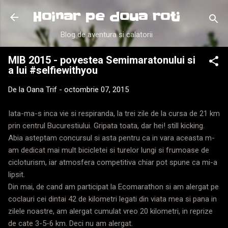
Treceți la conținutul principal
Hoinar pe doua roti
Blog de aventura si calatorii
MIB 2015 - povestea Semimaratonului si
a lui #selfiewithyou
De la
Oana Trif
-
octombrie 07, 2015
Iata-ma-s inca vie si respiranda, la trei zile de la cursa de 21 km
prin centrul Bucurestiului. Gripata toata, dar hei! still kicking.
Abia asteptam concursul si asta pentru ca in vara aceasta m-
am dedicat mai mult bicicletei si turelor lungi si frumoase de
cicloturism, iar atmosfera competitiva chiar pot spune ca mi-a
lipsit.
Din mai, de cand am participat la Ecomarathon si am alergat pe
coclauri cei dintai 42 de kilometri legati din viata mea si pana in
zilele noastre, am alergat cumulat vreo 20 kilometri, in reprize
de cate 3-5-6 km. Deci nu am alergat.