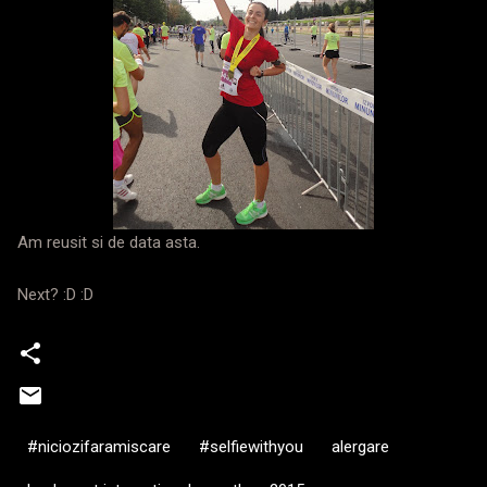
Am reusit si de data asta.
Next? :D :D
#niciozifaramiscare
#selfiewithyou
alergare