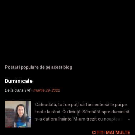
Postări populare de pe acest blog
Duminicale
De la
Oana Trif
-
martie 29, 2022
Câteodată, tot ce poți să faci este să le pui pe
toate la rând. Cu liniuță. Sâmbătă spre duminică
s-a dat ora înainte. M-am trezit cu noaptea în
cap, dormită insuficient. M-am surprins
CITIȚI MAI MULTE
mergând ca orbetele prin casă, fără noimă,