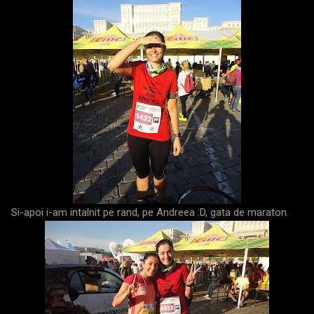
Si-apoi i-am intalnit pe rand, pe Andreea :D, gata de maraton.